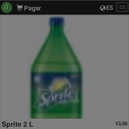
0
ES
Pagar
Al
na
Sprite 2 L
3,00
€