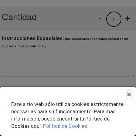
Cantidad
-
+
1
Instrucciones Especiales:
(las solicitudes especiales pueden estar
sujetas a un cargo adicional.)
×
Este sitio web sólo utiliza cookies estrictamente
necesarias para su funcionamiento. Para más
información, puede encontrar la Política de
+ Agregar al Pedido
Cookies aquí:
Política de Cookies