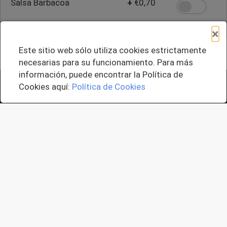
Salsa Barbacoa
+
€0,70
×
Cantidad
Este sitio web sólo utiliza cookies estrictamente
-
+
1
necesarias para su funcionamiento. Para más
información, puede encontrar la Política de
+ Agregar al Pedido
Cookies aquí:
Política de Cookies
Instrucciones Especiales:
(las solicitudes especiales pueden estar
sujetas a un cargo adicional.)