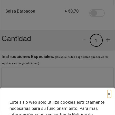
Salsa Barbacoa
+
€0,70
Cantidad
-
+
1
Instrucciones Especiales:
(las solicitudes especiales pueden estar
sujetas a un cargo adicional.)
×
Este sitio web sólo utiliza cookies estrictamente
necesarias para su funcionamiento. Para más
información, puede encontrar la Política de