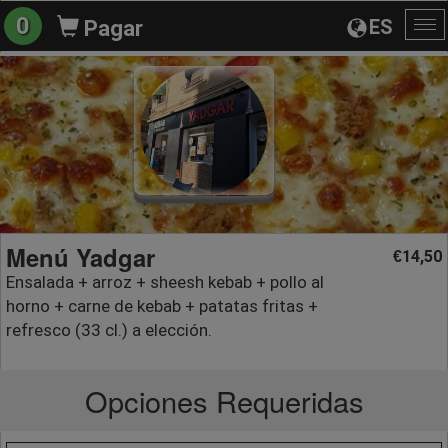
0
ES
Pagar
Al
na
Menú Yadgar
14,50
€
Ensalada + arroz + sheesh kebab + pollo al
horno + carne de kebab + patatas fritas +
refresco (33 cl.) a elección.
Opciones Requeridas